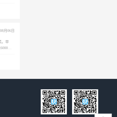
08月06日
菜。早
000以