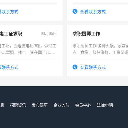
看联系方式
查看联系方式
电工证求职
08月06日
求职厨师工作
电工证，会组装电柜(箱)，做过工
求职厨师工作 各种火锅。家常
；C1驾照，找个工资在四千以
点。食堂。烧烤海鲜，工资要求6
强县以外需要有住宿，保险勿扰
上
看联系方式
查看联系方式
信息
招聘资讯
发布简历
企业入驻
会员中心
法律申明
们