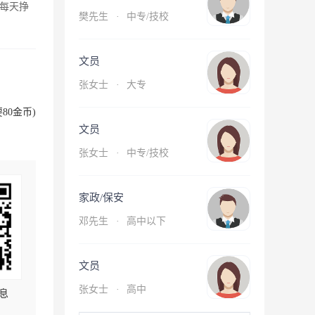
每天挣
樊先生
·
中专/技校
文员
张女士
·
大专
80金币)
文员
张女士
·
中专/技校
家政/保安
邓先生
·
高中以下
文员
张女士
·
高中
息