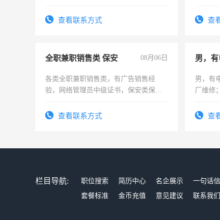
查看联系方式
查
全职兼职销售类 保安
08月06日
男，有
各类全职兼职销售类，有广告销售经
男，有
验，网络管理员中级证书，保安类保安
厂维修
队长，形象岗或幼儿园保安，维修水电
上，枣
有高低压电工证和十几年工作经验
电话
查看联系方式
查
栏目导航:
职位搜索
简历中心
名企展示
一句话
套餐标准
金币充值
意见建议
联系我