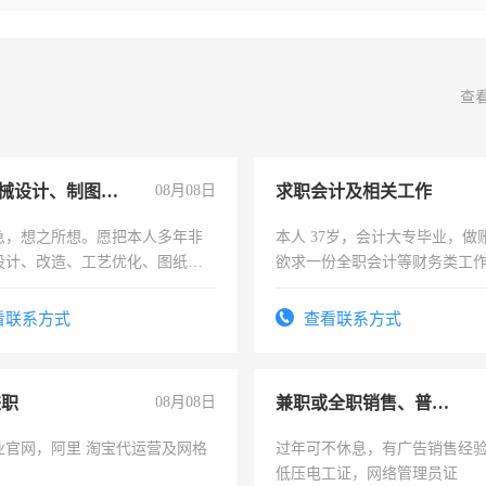
查
兼职机械设计、制图、设备改造
08月08日
求职会计及相关工作
急，想之所想。愿把本人多年非
本人 37岁，会计大专毕业，做
设计、改造、工艺优化、图纸制
欲求一份全职会计等财务类工
解的经验与您分享。 真诚合作，
计证
识之士，共享未来。
看联系方式
查看联系方式
兼职
08月08日
兼职或全职销售、普工、维修
业官网，阿里 淘宝代运营及网格
过年可不休息，有广告销售经
低压电工证，网络管理员证