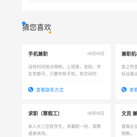
猜您喜欢
手机兼职
08月08日
没有时间地点限制，上班族，宝妈，学
急之所
生党都可，只要你有手机，有空闲时
标设备
间，一单一结，一天二三十不成问题，
作和分
勤快的四五十，每天挣零花钱没问题！
结识有
查看联系方式
查
求职（寒假工）
08月08日
文员 
本人大三在校学生，求兼职一份，家教
曾做企
或者商场。
销售。