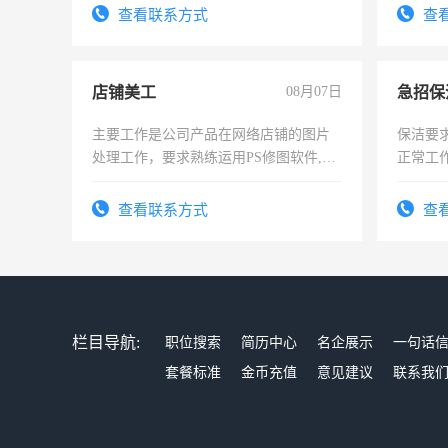
查看联系方式
查
店铺美工
08月07日
主要工作是公司产品在网络店铺的图片
保洁要
处理工作，要求熟练运用PS修图软件,工
正常工
作时间每天8小时，待遇优厚。
责任心
录，客
查看联系方式
查
懂电脑
能力，
栏目导航:
职位搜索
简历中心
名企展示
一句话
套餐标准
金币充值
意见建议
联系我