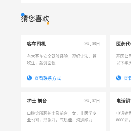
猜您喜欢
客车司机
08月08日
医药代
有大客车安全驾驶经验，遵纪守法，管
基因公
吃注，薪资面议
以下学历
可，需
表或者
查看联系方式
查
交五险
护士 前台
08月07日
电话销
口腔诊所聘护士及前台，女，非医学专
电话销售
业也可，形象好，气质佳，沟通能力
8000
强。面试，周日休息。