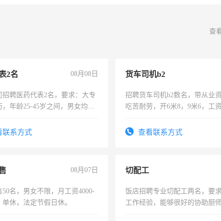
查
表2名
08月08日
货车司机b2
司招聘医药代表2名，要求：大专
招聘货车司机b2数名，带从业
，年龄25-45岁之间，男女均
吃苦耐劳，开6米8，9米6，工
要具有营销经验，从事过医药代
有医学资质的优先，底薪+绩效，
看联系方式
查看联系方式
。
售
08月07日
切配工
50名，男女不限，月工资4000-
饭店招聘专业切配工两名，要
元，单休，法定节假日休。
工作经验，能够很好的协助厨
作。包吃住，每月有公休，工资35