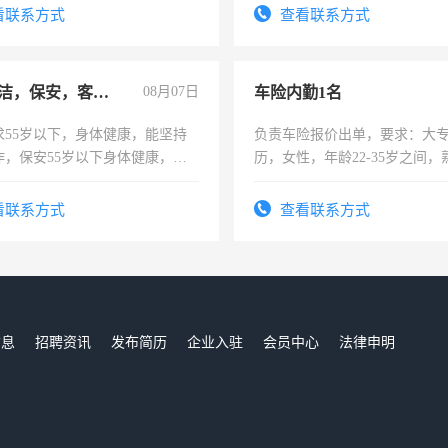
4500。
看联系方式
查看联系方式
急招保洁，保安，客服，工程
08月07日
车险内勤1名
求55岁以下，身体健康，能坚持
负责车险报价出单，要求：大
作，保安55岁以下身体健康，有
历，女性，年龄22-35岁之间
形象端庄，遵纪守法，无犯罪记
操作，工作态度认真，具有团
服要求45岁以下高中以上文化，
试用期1-3个月，转正后交纳五
看联系方式
查看联系方式
工作认真，性格开朗有良好沟通
工程，懂水电维修。
信息
招聘资讯
发布简历
企业入驻
会员中心
法律申明
们