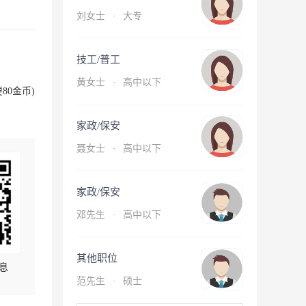
刘女士
·
大专
技工/普工
黄女士
·
高中以下
80金币)
家政/保安
聂女士
·
高中以下
家政/保安
邓先生
·
高中以下
其他职位
息
范先生
·
硕士