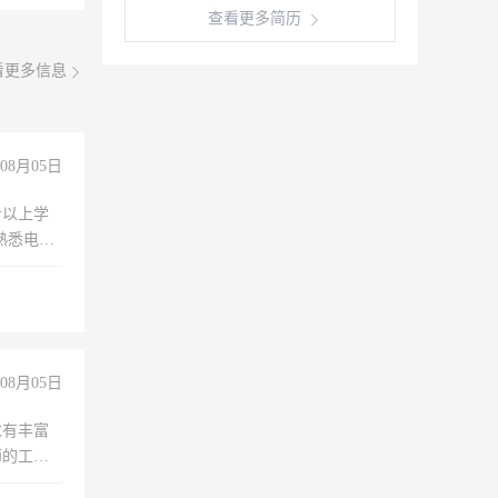
查看更多简历
看更多信息
08月05日
专以上学
，熟悉电脑
队精神，
险，
08月05日
求有丰富
师的工
00-