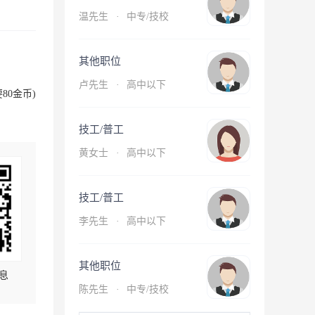
温先生
·
中专/技校
其他职位
卢先生
·
高中以下
80金币)
技工/普工
黄女士
·
高中以下
技工/普工
李先生
·
高中以下
其他职位
息
陈先生
·
中专/技校