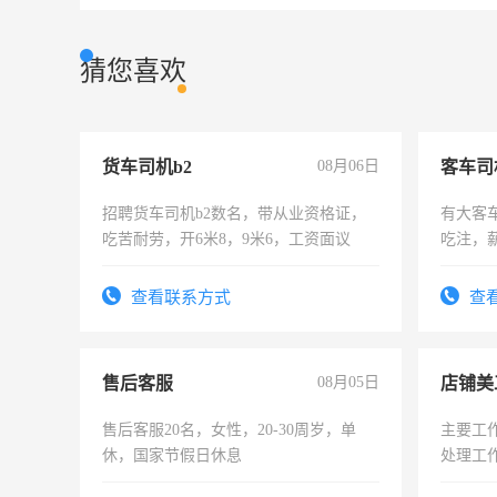
猜您喜欢
货车司机b2
08月06日
客车司
招聘货车司机b2数名，带从业资格证，
有大客
吃苦耐劳，开6米8，9米6，工资面议
吃注，
查看联系方式
查
售后客服
08月05日
店铺美
售后客服20名，女性，20-30周岁，单
主要工
休，国家节假日休息
处理工
作时间