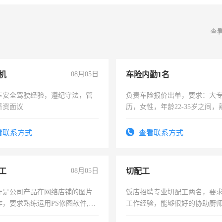
查
机
08月05日
车险内勤1名
车安全驾驶经验，遵纪守法，管
负责车险报价出单，要求：大
薪资面议
历，女性，年龄22-35岁之间
操作，工作态度认真，具有团
试用期1-3个月，转正后交纳五
看联系方式
查看联系方式
工
08月05日
切配工
作是公司产品在网络店铺的图片
饭店招聘专业切配工两名，要
作，要求熟练运用PS修图软件,工
工作经验，能够很好的协助厨
每天8小时，待遇优厚。
作。包吃住，每月有公休，工资35