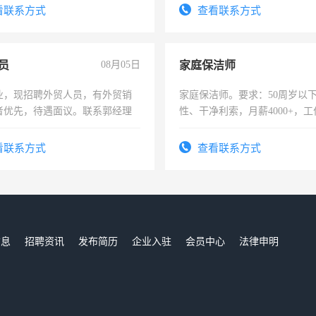
4500。
看联系方式
查看联系方式
员
08月05日
家庭保洁师
业，现招聘外贸人员，有外贸销
家庭保洁师。要求：50周岁以
者优先，待遇面议。联系郭经理
性、干净利索，月薪4000+，
时间灵活，不需坐班，适合宝
太太等。
看联系方式
查看联系方式
信息
招聘资讯
发布简历
企业入驻
会员中心
法律申明
们