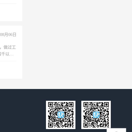
08月06日
)，做过工
四千以
保险勿扰