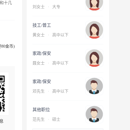
和十几
刘女士
·
大专
技工/普工
黄女士
·
高中以下
80金币)
家政/保安
聂女士
·
高中以下
家政/保安
邓先生
·
高中以下
其他职位
范先生
·
硕士
息