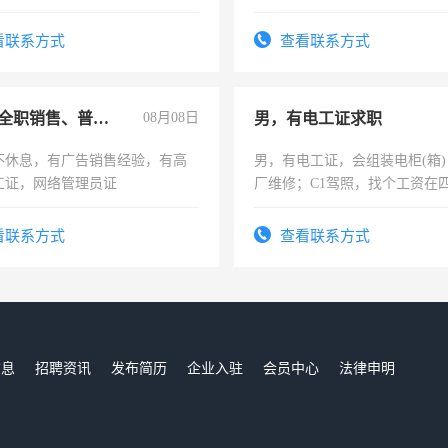
看联系方式
查看联系方式
兼职或全职销售、普工、维修
08月08日
男，有电工证求职
不休息，有广告销售经验，有高
男，有电工证，会组装电柜(箱
工证，网络管理员证
厂维修；C1驾照，找个工资在
上，枣强县以外需要有住宿，
电话
看联系方式
查看联系方式
信息
招聘资讯
发布简历
企业入驻
会员中心
法律申明
们