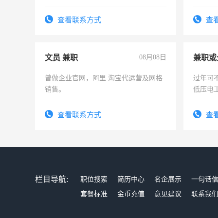
作和分解的经验与您分享。 真诚合作，
计证
结识有识之士，共享未来。
查看联系方式
查
文员 兼职
08月08日
曾做企业官网，阿里 淘宝代运营及网格
过年可
销售。
低压电
查看联系方式
查
栏目导航:
职位搜索
简历中心
名企展示
一句话
套餐标准
金币充值
意见建议
联系我