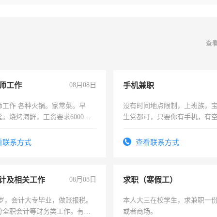
查
师工作
08月08日
手机兼职
师工作 各种火锅。家常菜。早
没有时间地点限制，上班族，
。烧烤海鲜，工资要求6000以
生党都可，只要你有手机，有
间，一单一结，一天二三十不
勤快的四五十，每天挣零花钱
看联系方式
查看联系方式
计及相关工作
08月08日
求职（寒假工）
7岁，会计大专毕业，做账报税。
本人大三在校学生，求兼职一
份全职会计等财务类工作。有会
或者商场。