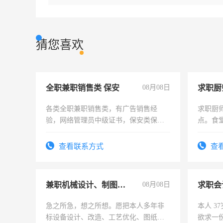
猜您喜欢
全职兼职销售类 保安
08月08日
求职厨
各类全职兼职销售类，有广告销售经
求职厨
验，网络管理员中级证书，保安类保安
点。食堂
队长，形象岗或幼儿园保安，维修水电
上
有高低压电工证和十几年工作经验
查看联系方式
查
兼职机械设计、制图、设备改造
08月08日
求职会
急之所急，想之所想。愿把本人多年非
本人 3
标设备设计、改造、工艺优化、图纸制
欲求一